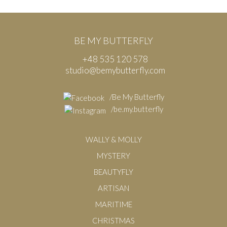
BE MY BUTTERFLY
+48 535 120 578
studio@bemybutterfly.com
/Be My Butterfly
/be.my.butterfly
WALLY & MOLLY
MYSTERY
BEAUTYFLY
ARTISAN
MARITIME
CHRISTMAS