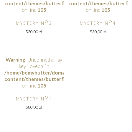
content/themes/butterfly/functions.php
content/themes/butterfly
on line
105
on line
105
O
O
MYSTERY N
3
MYSTERY N
4
530,00
zł
530,00
zł
Warning
: Undefined array
key "lovedp" in
/home/bemybutter/domains/bemybutterfly.com/publi
content/themes/butterfly/functions.php
on line
105
O
MYSTERY N
1
580,00
zł