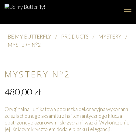
BE MY BUTTERFLY
/
PRODUCTS
/
MYSTERY
/
MYSTERY N
2
O
MYSTERY N
2
O
480,00
zł
Oryginalna i unikatowa poduszka dekoracyjna wykonana
ze szlachetnego aksamitu z haftem antycznego klucza
opatrzonego ażurowymi skrzydłami ważki. Wykończenie
jej lśniącym kryształem dodaje blasku i elegancji.