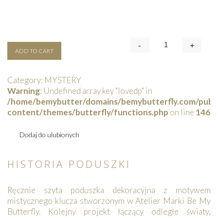
-
+
Quantity
ADD TO CART
Category:
MYSTERY
Warning
: Undefined array key "lovedp" in
/home/bemybutter/domains/bemybutterfly.com/publi
content/themes/butterfly/functions.php
on line
146
Dodaj do ulubionych
HISTORIA PODUSZKI
Ręcznie szyta poduszka dekoracyjna z motywem
mistycznego klucza stworzonym w Atelier Marki Be My
Butterfly. Kolejny projekt łączący odległe światy,