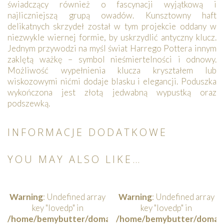
świadczący również o fascynacji wyjątkową i
najliczniejszą grupą owadów. Kunsztowny haft
delikatnych skrzydeł został w tym projekcie oddany w
niezwykle wiernej formie, by uskrzydlić antyczny klucz.
Jednym przywodzi na myśl świat Harrego Pottera innym
zaklętą ważkę – symbol nieśmiertelności i odnowy.
Możliwość wypełnienia klucza kryształem lub
wiskozowymi nićmi dodaje blasku i elegancji. Poduszka
wykończona jest złotą jedwabną wypustką oraz
podszewką.
INFORMACJE DODATKOWE
YOU MAY ALSO LIKE…
Warning
: Undefined array
Warning
: Undefined array
key "lovedp" in
key "lovedp" in
/home/bemybutter/domains/bemybutterfly.com/publi
/home/bemybutter/domains