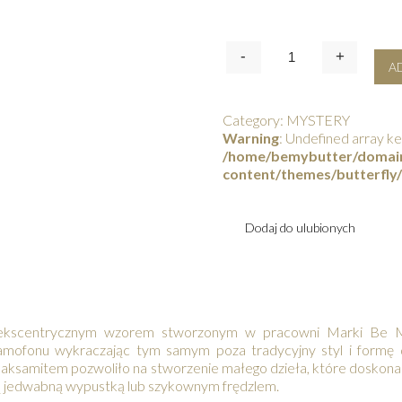
-
+
Quantity
A
Category:
MYSTERY
Warning
: Undefined array ke
/home/bemybutter/domain
content/themes/butterfly/
Dodaj do ulubionych
 ekscentrycznym wzorem stworzonym w pracowni Marki Be My
ofonu wykraczając tym samym poza tradycyjny styl i formę de
 aksamitem pozwoliło na stworzenie małego dzieła, które doskonal
 jedwabną wypustką lub szykownym frędzlem.