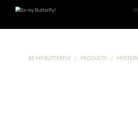
O
BE MY BUTTERFLY
/
PRODUCTS
/
MYSTER