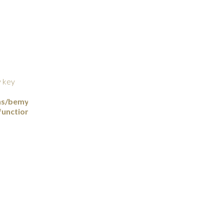
y key
/bemybutterfly.com/public_html/wp-
functions.php
1