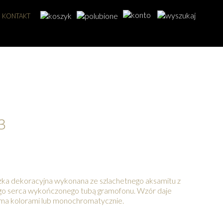
KONTAKT
3
zka dekoracyjna wykonana ze szlachetnego aksamitu z
ego serca wykończonego tubą gramofonu. Wzór daje
ma kolorami lub monochromatycznie.