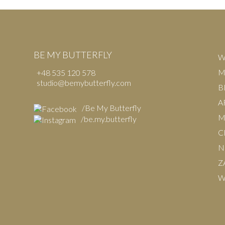
BE MY BUTTERFLY
W
M
+48 535 120 578
studio@bemybutterfly.com
B
A
/Be My Butterfly
M
/be.my.butterfly
C
N
Z
W