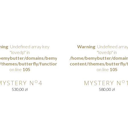
ning
: Undefined array key
Warning
: Undefined arra
"lovedp" in
"lovedp" in
public_html/wp-
emybutter/domains/bemybutterfly.com/public_html/wp-
/home/bemybutter/domains
/themes/butterfly/functions.php
content/themes/butterfly/
on line
105
on line
105
MYSTERY N
O
4
MYSTERY N
O
530,00
zł
580,00
zł