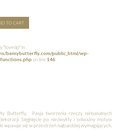
DD TO CART
y "lovedp" in
s/bemybutterfly.com/public_html/wp-
functions.php
on line
146
 Butterfly. Pasja tworzenia rzeczy niebanalnych
koracji. Sięgnięcie po niezwykły i odważny motyw
e wpasuje się w przestrzeń najbardziej wymagających.