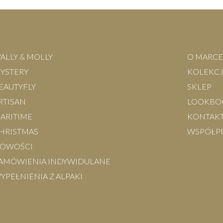
ALLY & MOLLY
O MARCE
YSTERY
KOLEKC
EAUTYFLY
SKLEP
RTISAN
LOOKBO
ARITIME
KONTAK
HRISTMAS
WSPÓŁP
OWOŚCI
AMÓWIENIA INDYWIDULANE
YPEŁNIENIA Z ALPAKI