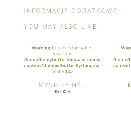
INFORMACJE DODATKOWE
YOU MAY ALSO LIKE…
Warning
: Undefined array key
War
"lovedp" in
/home/bemybutter/domains/bemybutterfly.com/
/home/b
content/themes/butterfly/functions.php
content
on line
105
MYSTERY N
O
2
480,00
zł