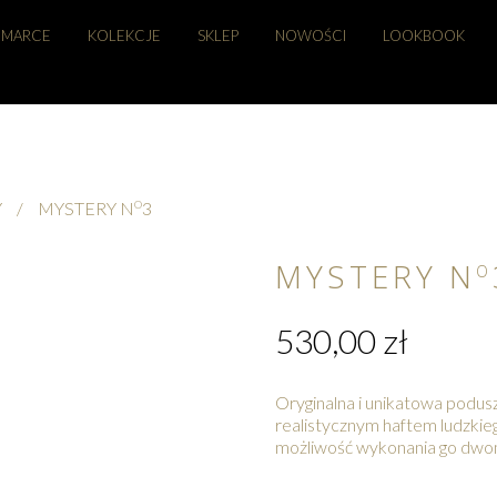
 MARCE
KOLEKCJE
SKLEP
NOWOŚCI
LOOKBOOK
O
Y
/
MYSTERY N
3
MYSTERY N
O
530,00
zł
Oryginalna i unikatowa podus
realistycznym haftem ludzki
możliwość wykonania go dwo