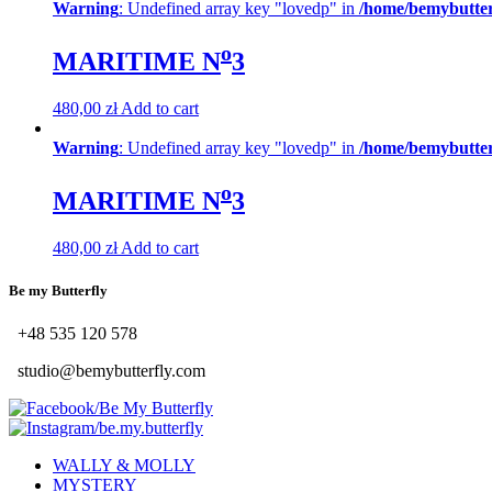
Warning
: Undefined array key "lovedp" in
/home/bemybutter
o
MARITIME N
3
480,00
zł
Add to cart
Warning
: Undefined array key "lovedp" in
/home/bemybutter
o
MARITIME N
3
480,00
zł
Add to cart
Be my Butterfly
+48 535 120 578
studio@bemybutterfly.com
/Be My Butterfly
/be.my.butterfly
WALLY & MOLLY
MYSTERY