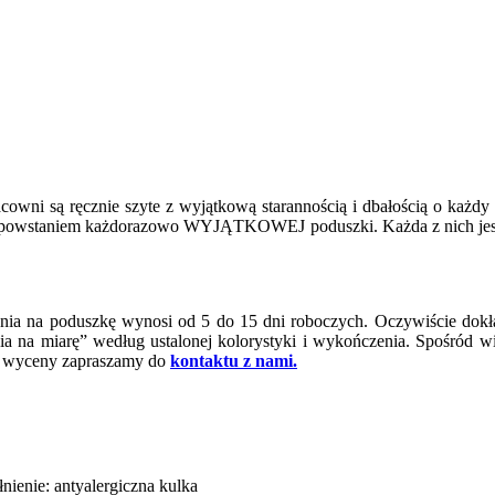
owni są ręcznie szyte z wyjątkową starannością i dbałością o każdy 
cuje powstaniem każdorazowo WYJĄTKOWEJ poduszki. Każda z nich jest
ania na poduszkę wynosi od 5 do 15 dni roboczych. Oczywiście dokła
ycia na miarę” według ustalonej kolorystyki i wykończenia. Spośród
ia wyceny zapraszamy do
kontaktu z nami.
ienie: antyalergiczna kulka