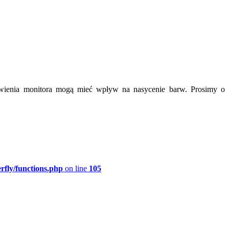
tawienia monitora mogą mieć wpływ na nasycenie barw. Prosimy o
rfly/functions.php
on line
105