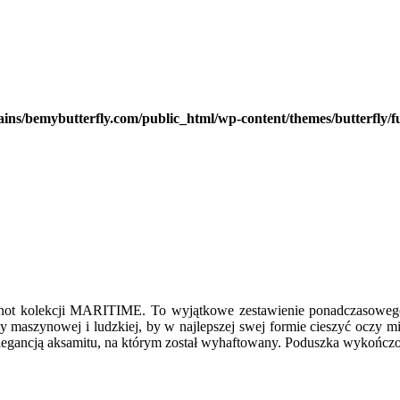
ns/bemybutterfly.com/public_html/wp-content/themes/butterfly/f
not kolekcji MARITIME. To wyjątkowe zestawienie ponadczasowego 
maszynowej i ludzkiej, by w najlepszej swej formie cieszyć oczy m
legancją aksamitu, na którym został wyhaftowany. Poduszka wykończo