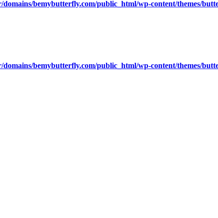
/domains/bemybutterfly.com/public_html/wp-content/themes/butte
/domains/bemybutterfly.com/public_html/wp-content/themes/butte