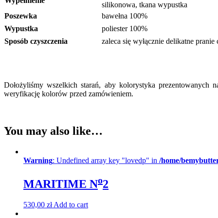
Wypełnienie
silikonowa, tkana wypustka
Poszewka
bawełna 100%
Wypustka
poliester 100%
Sposób czyszczenia
zaleca się wyłącznie delikatne prani
Dołożyliśmy wszelkich starań, aby kolorystyka prezentowanych 
weryfikację kolorów przed zamówieniem.
You may also like…
Warning
: Undefined array key "lovedp" in
/home/bemybutter
o
MARITIME N
2
530,00
zł
Add to cart