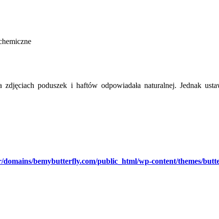
e chemiczne
na zdjęciach poduszek i haftów odpowiadała naturalnej. Jednak us
/domains/bemybutterfly.com/public_html/wp-content/themes/butte