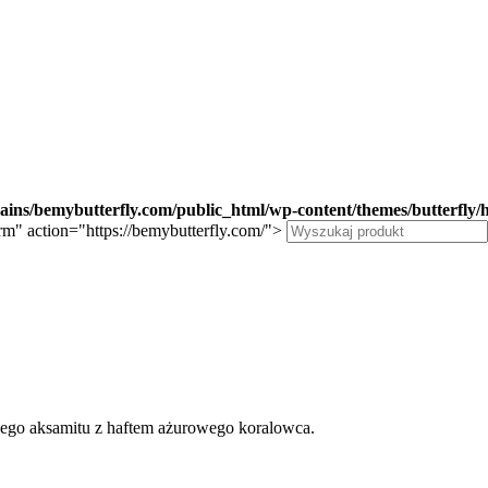
ins/bemybutterfly.com/public_html/wp-content/themes/butterfly/
orm" action="https://bemybutterfly.com/">
nego aksamitu z haftem ażurowego koralowca.