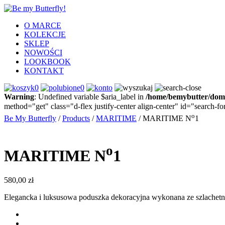
O MARCE
KOLEKCJE
SKLEP
NOWOŚCI
LOOKBOOK
KONTAKT
0
0
Warning
: Undefined variable $aria_label in
/home/bemybutter/doma
method="get" class="d-flex justify-center align-center" id="search-f
o
Be My Butterfly
/
Products
/
MARITIME
/
MARITIME N
1
o
MARITIME N
1
580,00
zł
Elegancka i luksusowa poduszka dekoracyjna wykonana ze szlachet