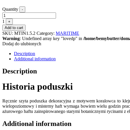
Quantity
-
1
+
Add to cart
SKU:
MTIN1.5.2
Category:
MARITIME
Warning
: Undefined array key "lovedp" in
/home/bemybutter/domai
Dodaj do ulubionych
Description
Additional information
Description
Historia poduszki
Ręcznie szyta poduszka dekoracyjna z motywem koralowca to klej
wielopoziomowy i misterny haft wymaga bowiem wielu godzin pracy 
ażurowego haftu zainspirowanego starymi botanicznymi rycinami z e
Additional information