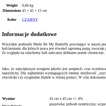
Weight
0,66 kg
Dimensions
45 × 45 × 15 cm
Kolor
CZARNY
Informacje dodatkowe
Wszystkie poduszki Marki Be My Butterfly powstające w naszej prac
hafciarniami, dla których praca jest również ogromną pasją, owo
Ze względu na szlachetny haft zalecamy delikatne pranie chemiczne.
Jako, że największym wrogiem jakości jest pośpiech, czas oczekiw
najszybciej. Dla najbardziej wymagających istnieje możliwość „sz
chwościki czy oryginalne frędzle w różnej postaci. W celu dokonan
Wymiar
45 cm x 45 cm +/- 4%
poszewka: jedwab syntetyczny, wypełn