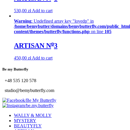
530,00
zł
Add to cart
Warning
: Undefined array key "lovedp" in
/home/bemybutter/domains/bemybutterfly.com/public_htm
content/themes/butterfly/functions.php
on line
105
o
ARTISAN N
3
450,00
zł
Add to cart
Be my Butterfly
+48 535 120 578
studio@bemybutterfly.com
/Be My Butterfly
/be.my.butterfly
WALLY & MOLLY
MYSTERY
BEAUTYFLY