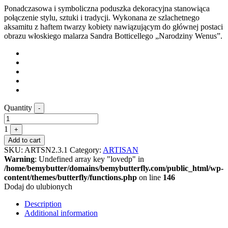
Ponadczasowa i symboliczna poduszka dekoracyjna stanowiąca
połączenie stylu, sztuki i tradycji. Wykonana ze szlachetnego
aksamitu z haftem twarzy kobiety nawiązującym do głównej postaci
obrazu włoskiego malarza Sandra Botticellego „Narodziny Wenus”.
Quantity
-
1
+
Add to cart
SKU:
ARTSN2.3.1
Category:
ARTISAN
Warning
: Undefined array key "lovedp" in
/home/bemybutter/domains/bemybutterfly.com/public_html/wp-
content/themes/butterfly/functions.php
on line
146
Dodaj do ulubionych
Description
Additional information