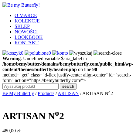
O MARCE
KOLEKCJE
SKLEP
NOWOŚCI
LOOKBOOK
KONTAKT
0
0
Warning
: Undefined variable $aria_label in
/home/bemybutter/domains/bemybutterfly.com/public_html/wp-
content/themes/butterfly/header.php
on line
90
method="get" class="d-flex justify-center align-center" id="search-
form" action="https://bemybutterfly.com/">
o
Be My Butterfly
/
Products
/
ARTISAN
/
ARTISAN N
2
o
ARTISAN N
2
480,00
zł