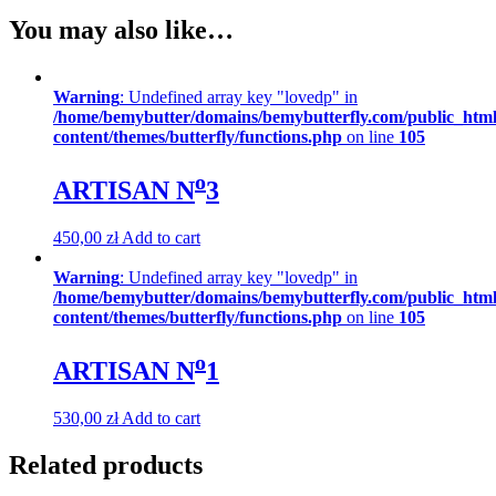
You may also like…
Warning
: Undefined array key "lovedp" in
/home/bemybutter/domains/bemybutterfly.com/public_htm
content/themes/butterfly/functions.php
on line
105
o
ARTISAN N
3
450,00
zł
Add to cart
Warning
: Undefined array key "lovedp" in
/home/bemybutter/domains/bemybutterfly.com/public_htm
content/themes/butterfly/functions.php
on line
105
o
ARTISAN N
1
530,00
zł
Add to cart
Related products