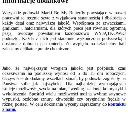
Informacje dodatkowe
Wszystkie poduszki Marki Be My Butterfly powstające w naszej
pracowni są ręcznie szyte z wyjątkową starannością i dbałością o
każdy detal oraz najwyższą jakość. Współpraca ze szwaczkami,
grafikami i hafciarniami, dla których praca jest również ogromną
pasją, owocuje powstaniem każdorazowo WYJĄTKOWEJ
poduszki. Każda z nich jest starannie wykończona podszewką i
doskonale dobraną pasmanterią. Ze względu na szlachetny haft
zalecamy delikatne pranie chemiczne.
Jako, że największym wrogiem jakości jest pośpiech, czas
oczekiwania na poduszkę wynosi od 5 do 15 dni roboczych.
Oczywiście dokładamy wszelkich starań, by poduszki zagościły na
Państwa sofie jak najszybciej. Dla najbardziej wymagających
istnieje możliwość „szycia na miarę” według ustalonej kolorystyki i
wykończenia. Spośród wielu możliwości można wybrać satynowe
wypustki, ozdobne sznury, chwościki czy oryginalne frędzle w
różnej postaci. W celu dokonania wyceny zapraszamy do
kontaktu
z nami.