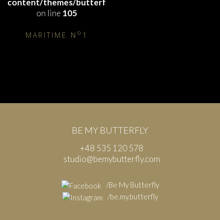
content/themes/butterfly/functions.php
on line
105
o
MARITIME N
1
580,00
zł
BE MY BUTTERFLY
+48 535 120 578
studio@bemybutterfly.com
/Be My Butterfly
/be.my.butterfly