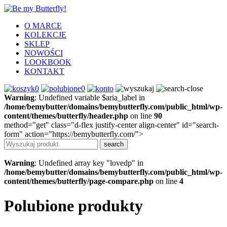
O MARCE
KOLEKCJE
SKLEP
NOWOŚCI
LOOKBOOK
KONTAKT
0
0
Warning
: Undefined variable $aria_label in
/home/bemybutter/domains/bemybutterfly.com/public_html/wp-
content/themes/butterfly/header.php
on line
90
method="get" class="d-flex justify-center align-center" id="search-
form" action="https://bemybutterfly.com/">
Warning
: Undefined array key "lovedp" in
/home/bemybutter/domains/bemybutterfly.com/public_html/wp-
content/themes/butterfly/page-compare.php
on line
4
Polubione produkty